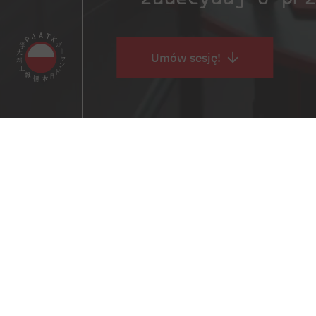
Umów sesję!
Przejdź do treści
PJATK Bytom
Studio Motion Capture PJATK
Aleja Legionów 2, 41-902 Bytom
tel. 32 387 16 60
kom. 739 083 400