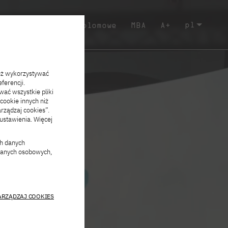
pl
m
Liceum
Podyplomowe
MBA
A
eż wykorzystywać
ferencji.
wać wszystkie pliki
 cookie innych niż
arządzaj cookies”.
stawienia. Więcej
ch danych
 danych osobowych,
ARZĄDZAJ COOKIES