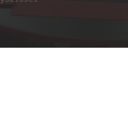
Na skróty
Studio Motion
Capture