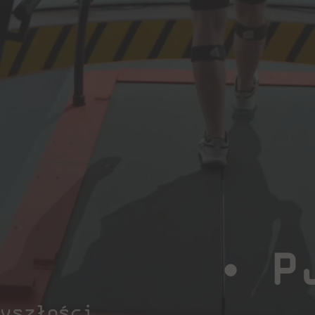
•
• PJ
yszłości