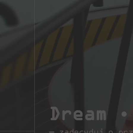
Dream 
— zadecyduj o prz