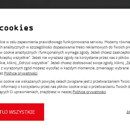
Motek
Współpraca
Warszawa
Gdanśk
Byto
CAREN
cookies
ookie w celu zapewnienia prawidłowego funkcjonowania serwisu. Możemy równi
ach analitycznych w szczególności dopasowania treści reklamowych do Twoich pre
ów cookie analitycznych i funkcjonalnych wymaga zgody. Jeżeli chcesz zaakcepto
akceptuj wszystkie”. Jeżeli nie wyrażasz zgody na korzystanie przez nas z plików
kie, kliknij „Odrzuć wszystkie”. Jeżeli chcesz dostosować swoje zgody, kliknij „Z
ą z wyrażonych zgód możesz wycofać w każdym momencie, zmieniając wybrane u
esz
Polityce prywatności
.
ków cookie we wskazanych powyżej celach związane jest z przetwarzaniem Twoi
informacji o korzystaniu przez nas plików cookie oraz o przetwarzaniu Twoich
ących Ci uprawnieniach, znajdziesz w naszej
Polityce prywatności
.
TUJ WSZYSTKIE
Z