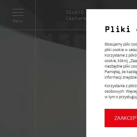
Studio Motion
O nas
Capture
Menu
Pliki 
Stosujemy pliki c
pliki cookie w cel
Korzystanie z plik
cookie, kliknij „Za
niezbędne pliki coo
Pamiętaj, że każd
informacji znajdzi
Korzystanie z pli
osobowych. Więcej 
w tym o przysługuj
ZAAKCEP