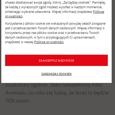
chcesz dostosować swoje zgody, kliknij „Zarządzaj cookies”. Pamiętaj,
Technik Specjalista
że każdą z wyrażonych zgód możesz wycofać w każdym momencie,
zmieniając wybrane ustawienia. Więcej informacji znajdziesz
Polityce
Motion Capture.
prywatności
.
Korzystanie z plików cookie we wskazanych powyżej celach związane
Współpracę z PJATK zacząłem w 2015 r. od
jest z przetwarzaniem Twoich danych osobowych. Więcej informacji o
korzystaniu przez nas plików cookie oraz o przetwarzaniu Twoich
projektów badawczych, by później zająć się
danych osobowych, w tym o przysługujących Ci uprawnieniach,
znajdziesz w naszej
Polityce prywatności
.
wyłącznie mocapem. Na pytanie, od jak
dawna je nagrywam, odpowiadam: “Tak”.
Kiedy raz na parę lat mam wenę, to kręcę
ZAAKCEPTUJ WSZYSTKIE
krótkometrażowe horrory, a na co dzień
ZARZĄDZAJ COOKIES
jestem fanem technologii, kina, gier wideo i
popkultury ogólnie. Jako niespełniony kibic
Arsenalu, co roku się łudzę, że teraz to będzie
TEN sezon.