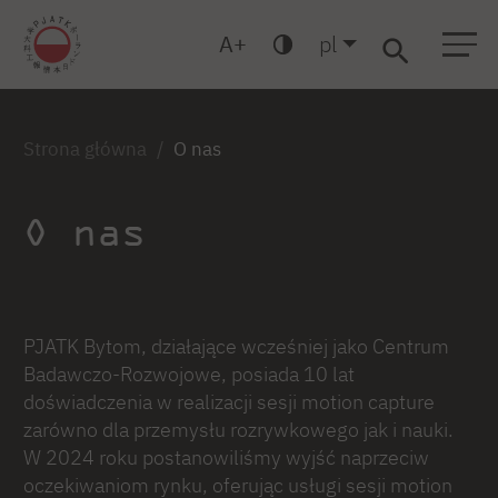
A
pl
Warszawa
Gdanśk
Bytom
Liceum
Podyplomowe
MBA
Strona główna
O nas
O nas
PJATK Bytom, działające wcześniej jako Centrum
Badawczo-Rozwojowe, posiada 10 lat
doświadczenia w realizacji sesji motion capture
zarówno dla przemysłu rozrywkowego jak i nauki.
W 2024 roku postanowiliśmy wyjść naprzeciw
oczekiwaniom rynku, oferując usługi sesji motion