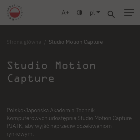
A
pl
Warszawa
Gdanśk
Bytom
Liceum
Podyplomowe
MBA
Strona główna
Studio Motion Capture
Studio Motion
Capture
Polsko-Japońska Akademia Technik
Komputerowych udostępnia Studio Motion Capture
PJATK, aby wyjść naprzeciw oczekiwaniom
rynkowym.