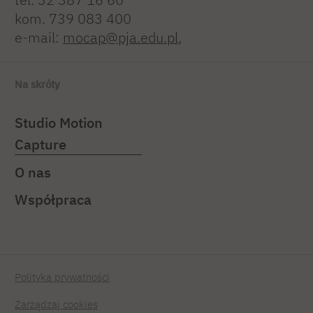
kom. 739 083 400
e-mail:
mocap@pja.edu.pl
,
Na skróty
Studio Motion
Capture
O nas
Współpraca
Polityka prywatności
Zarządzaj cookies